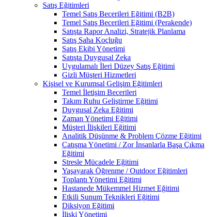
Satış Eğitimleri
Temel Satış Becerileri Eğitimi (B2B)
Temel Satış Becerileri Eğitimi (Perakende)
Satışta Rapor Analizi, Stratejik Planlama
Satış Saha Koçluğu
Satış Ekibi Yönetimi
Satışta Duygusal Zeka
Uygulamalı İleri Düzey Satış Eğitimi
Gizli Müşteri Hizmetleri
Kişisel ve Kurumsal Gelişim Eğitimleri
Temel İletişim Becerileri
Takım Ruhu Geliştirme Eğitimi
Duygusal Zeka Eğitimi
Zaman Yönetimi Eğitimi
Müşteri İlişkileri Eğitimi
Analitik Düşünme & Problem Çözme Eğitimi
Çatışma Yönetimi / Zor İnsanlarla Başa Çıkma
Eğitimi
Stresle Mücadele Eğitimi
Yaşayarak Öğrenme / Outdoor Eğitimleri
Toplantı Yönetimi Eğitimi
Hastanede Mükemmel Hizmet Eğitimi
Etkili Sunum Teknikleri Eğitimi
Diksiyon Eğitimi
İlişki Yönetimi