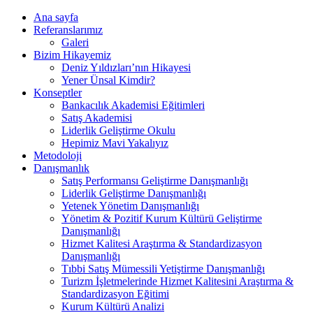
Ana sayfa
Referanslarımız
Galeri
Bizim Hikayemiz
Deniz Yıldızları’nın Hikayesi
Yener Ünsal Kimdir?
Konseptler
Bankacılık Akademisi Eğitimleri
Satış Akademisi
Liderlik Geliştirme Okulu
Hepimiz Mavi Yakalıyız
Metodoloji
Danışmanlık
Satış Performansı Geliştirme Danışmanlığı
Liderlik Geliştirme Danışmanlığı
Yetenek Yönetim Danışmanlığı
Yönetim & Pozitif Kurum Kültürü Geliştirme
Danışmanlığı
Hizmet Kalitesi Araştırma & Standardizasyon
Danışmanlığı
Tıbbi Satış Mümessili Yetiştirme Danışmanlığı
Turizm İşletmelerinde Hizmet Kalitesini Araştırma &
Standardizasyon Eğitimi
Kurum Kültürü Analizi