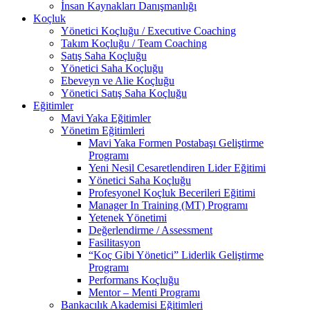
İnsan Kaynakları Danışmanlığı
Koçluk
Yönetici Koçluğu / Executive Coaching
Takım Koçluğu / Team Coaching
Satış Saha Koçluğu
Yönetici Saha Koçluğu
Ebeveyn ve Alie Koçluğu
Yönetici Satış Saha Koçluğu
Eğitimler
Mavi Yaka Eğitimler
Yönetim Eğitimleri
Mavi Yaka Formen Postabaşı Geliştirme
Programı
Yeni Nesil Cesaretlendiren Lider Eğitimi
Yönetici Saha Koçluğu
Profesyonel Koçluk Becerileri Eğitimi
Manager In Training (MT) Programı
Yetenek Yönetimi
Değerlendirme / Assessment
Fasilitasyon
“Koç Gibi Yönetici” Liderlik Geliştirme
Programı
Performans Koçluğu
Mentor – Menti Programı
Bankacılık Akademisi Eğitimleri