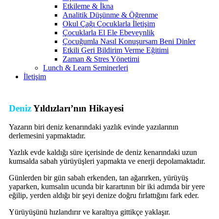
Etkileme & İkna
Analitik Düşünme & Öğrenme
Okul Çağı Çocuklarla İletişim
Çocuklarla El Ele Ebeveynlik
Çocuğumla Nasıl Konuşursam Beni Dinler
Etkili Geri Bildirim Verme Eğitimi
Zaman & Stres Yönetimi
Lunch & Learn Seminerleri
İletişim
Deniz
Yıldızları’nın Hikayesi
Yazarın biri deniz kenarındaki yazlık evinde yazılarının
derlemesini yapmaktadır.
Yazlık evde kaldığı süre içerisinde de deniz kenarındaki uzun
kumsalda sabah yürüyüşleri yapmakta ve enerji depolamaktadır.
Günlerden bir gün sabah erkenden, tan ağarırken, yürüyüş
yaparken, kumsalın ucunda bir karartının bir iki adımda bir yere
eğilip, yerden aldığı bir şeyi denize doğru fırlattığını fark eder.
Yürüyüşünü hızlandırır ve karaltıya gittikçe yaklaşır.