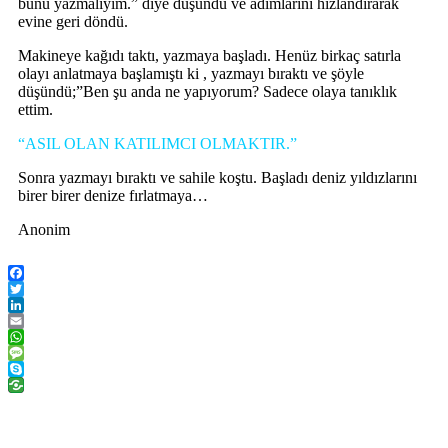
bunu yazmalıyım.” diye düşündü ve adımlarını hızlandırarak
evine geri döndü.
Makineye kağıdı taktı, yazmaya başladı. Henüz birkaç satırla
olayı anlatmaya başlamıştı ki , yazmayı bıraktı ve şöyle
düşündü;”Ben şu anda ne yapıyorum? Sadece olaya tanıklık
ettim.
“ASIL OLAN KATILIMCI OLMAKTIR.”
Sonra yazmayı bıraktı ve sahile koştu. Başladı deniz yıldızlarını
birer birer denize fırlatmaya…
Anonim
Facebook
Twitter
LinkedIn
Email
WhatsApp
Message
Skype