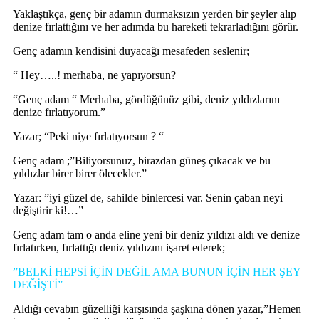
Yaklaştıkça, genç bir adamın durmaksızın yerden bir şeyler alıp
denize fırlattığını ve her adımda bu hareketi tekrarladığını görür.
Genç adamın kendisini duyacağı mesafeden seslenir;
“ Hey…..! merhaba, ne yapıyorsun?
“Genç adam “ Merhaba, gördüğünüz gibi, deniz yıldızlarını
denize fırlatıyorum.”
Yazar; “Peki niye fırlatıyorsun ? “
Genç adam ;”Biliyorsunuz, birazdan güneş çıkacak ve bu
yıldızlar birer birer ölecekler.”
Yazar: ”iyi güzel de, sahilde binlercesi var. Senin çaban neyi
değiştirir ki!…”
Genç adam tam o anda eline yeni bir deniz yıldızı aldı ve denize
fırlatırken, fırlattığı deniz yıldızını işaret ederek;
”BELKİ HEPSİ İÇİN DEĞİL AMA BUNUN İÇİN HER ŞEY
DEĞİŞTİ”
Aldığı cevabın güzelliği karşısında şaşkına dönen yazar,”Hemen