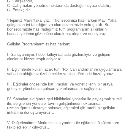
Çalışkandır,
Çatışmaları yönetme noktasında desteğe ihtiyacı olabilir,,
Emekçidir…
“Hepimiz Mavi Yakalıyız…” konseptimizi hazırlarken Mavi Yaka
çalışanları iyi tanıdığımıza olan güvenimizle yola çıktık. Bu
konseptimizde hazırladığımız tüm programlarımızı onların
hassasiyetlerini göz önüne alarak hazırlıyor ve sunuyoruz.
Gelişim Programlarımızı hazırlarken;
I. Sahaya iniyor, hedef kitleyi sahada gözlemliyor ve gelişim
alanlarını bizzat tespit ediyoruz…
II. Eğitimlerde kullanılacak tüm “Rol Canlandırma” ve uygulamaları,
sahadan aldığımız özel örnekler ve bilgi dâhilinde hazırlıyoruz…
III. Eğitimler öncesinde katılımcıları ve yöneticilerini bir araya
getiriyor, yönetici ve çalışan yakınlaşmasını sağlıyoruz…
IV. Sahadan aldığımız geri bildirimleri yönetim ile paylaşmak sureti
ile, sergilenen yönetsel tavrın geliştirilmesi noktasında
uzmanlığımızı devreye sokuyor, eğitimleri çift taraflı bir gelişim
imkanına dönüştürüyoruz…
V. Değerlendirme Merkezimizin yardımı ile eğitimleri ölçülebilir ve
takip edilebilir kılıyoruz…