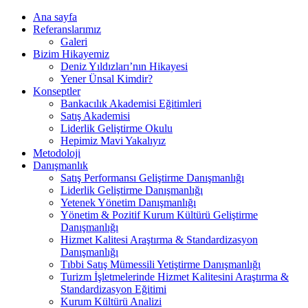
Ana sayfa
Referanslarımız
Galeri
Bizim Hikayemiz
Deniz Yıldızları’nın Hikayesi
Yener Ünsal Kimdir?
Konseptler
Bankacılık Akademisi Eğitimleri
Satış Akademisi
Liderlik Geliştirme Okulu
Hepimiz Mavi Yakalıyız
Metodoloji
Danışmanlık
Satış Performansı Geliştirme Danışmanlığı
Liderlik Geliştirme Danışmanlığı
Yetenek Yönetim Danışmanlığı
Yönetim & Pozitif Kurum Kültürü Geliştirme
Danışmanlığı
Hizmet Kalitesi Araştırma & Standardizasyon
Danışmanlığı
Tıbbi Satış Mümessili Yetiştirme Danışmanlığı
Turizm İşletmelerinde Hizmet Kalitesini Araştırma &
Standardizasyon Eğitimi
Kurum Kültürü Analizi