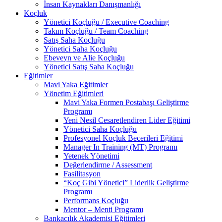
İnsan Kaynakları Danışmanlığı
Koçluk
Yönetici Koçluğu / Executive Coaching
Takım Koçluğu / Team Coaching
Satış Saha Koçluğu
Yönetici Saha Koçluğu
Ebeveyn ve Alie Koçluğu
Yönetici Satış Saha Koçluğu
Eğitimler
Mavi Yaka Eğitimler
Yönetim Eğitimleri
Mavi Yaka Formen Postabaşı Geliştirme
Programı
Yeni Nesil Cesaretlendiren Lider Eğitimi
Yönetici Saha Koçluğu
Profesyonel Koçluk Becerileri Eğitimi
Manager In Training (MT) Programı
Yetenek Yönetimi
Değerlendirme / Assessment
Fasilitasyon
“Koç Gibi Yönetici” Liderlik Geliştirme
Programı
Performans Koçluğu
Mentor – Menti Programı
Bankacılık Akademisi Eğitimleri