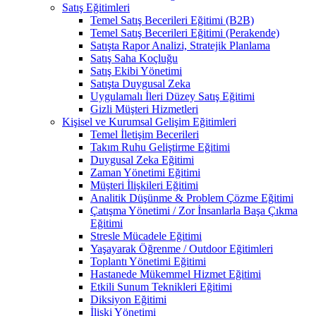
Satış Eğitimleri
Temel Satış Becerileri Eğitimi (B2B)
Temel Satış Becerileri Eğitimi (Perakende)
Satışta Rapor Analizi, Stratejik Planlama
Satış Saha Koçluğu
Satış Ekibi Yönetimi
Satışta Duygusal Zeka
Uygulamalı İleri Düzey Satış Eğitimi
Gizli Müşteri Hizmetleri
Kişisel ve Kurumsal Gelişim Eğitimleri
Temel İletişim Becerileri
Takım Ruhu Geliştirme Eğitimi
Duygusal Zeka Eğitimi
Zaman Yönetimi Eğitimi
Müşteri İlişkileri Eğitimi
Analitik Düşünme & Problem Çözme Eğitimi
Çatışma Yönetimi / Zor İnsanlarla Başa Çıkma
Eğitimi
Stresle Mücadele Eğitimi
Yaşayarak Öğrenme / Outdoor Eğitimleri
Toplantı Yönetimi Eğitimi
Hastanede Mükemmel Hizmet Eğitimi
Etkili Sunum Teknikleri Eğitimi
Diksiyon Eğitimi
İlişki Yönetimi