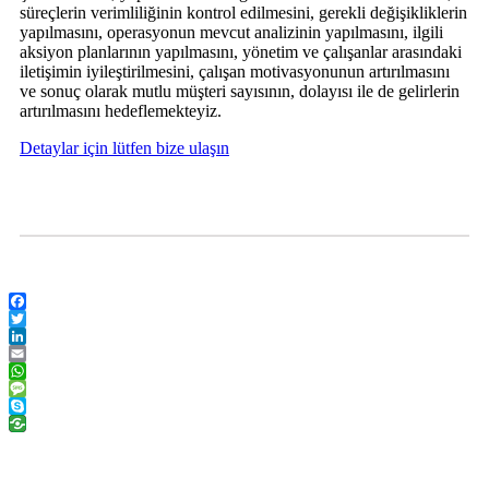
süreçlerin verimliliğinin kontrol edilmesini, gerekli değişikliklerin
yapılmasını, operasyonun mevcut analizinin yapılmasını, ilgili
aksiyon planlarının yapılmasını, yönetim ve çalışanlar arasındaki
iletişimin iyileştirilmesini, çalışan motivasyonunun artırılmasını
ve sonuç olarak mutlu müşteri sayısının, dolayısı ile de gelirlerin
artırılmasını hedeflemekteyiz.
Detaylar için lütfen bize ulaşın
Facebook
Twitter
LinkedIn
Email
WhatsApp
Message
Skype