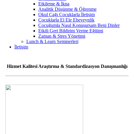
Etkileme & İkna
Analitik Düşünme & Öğrenme
Okul Çağı Çocuklarla İletişim
Çocuklarla El Ele Ebeveynlik
Çocuğumla Nasıl Konuşursam Beni Dinler
Etkili Geri Bildirim Verme Eğitimi
Zaman & Stres Yönetimi
Lunch & Learn Seminerleri
İletişim
Hizmet Kalitesi Araştırma & Standardizasyon Danışmanlığı