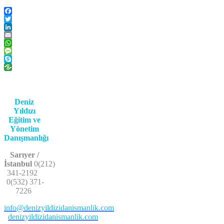
Facebook
Twitter
LinkedIn
Email
WhatsApp
Message
Skype
Deniz
Yıldızı
Eğitim ve
Yönetim
Danışmanlığı
Sarıyer /
İstanbul
0(212)
341-2192
0(532) 371-
7226
info@denizyildizidanismanlik.com
denizyildizidanismanlik.com