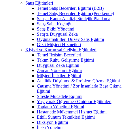
Satış Eğitimleri
Temel Satış Becerileri Eğitimi (B2B)
Temel Satış Becerileri Eğitimi (Perakende)
Satışta Rapor Analizi, Stratejik Planlama
Satış Saha Koçluğu
Satış Ekibi Yönetimi
Satışta Duygusal Zeka
Uygulamalı İleri Düzey Satış Eğitimi
Gizli Müşteri Hizmetleri
Kişisel ve Kurumsal Gelişim Eğitimleri
Temel İletişim Becerileri
Takım Ruhu Geliştirme Eğitimi
Duygusal Zeka Eğitimi
Zaman Yönetimi Eğitimi
Müşteri İlişkileri Eğitimi
Analitik Düşünme & Problem Çözme Eğitimi
Çatışma Yönetimi / Zor İnsanlarla Başa Çıkma
Eğitimi
Stresle Mücadele Eğitimi
Yaşayarak Öğrenme / Outdoor Eğitimleri
Toplantı Yönetimi Eğitimi
Hastanede Mükemmel Hizmet Eğitimi
Etkili Sunum Teknikleri Eğitimi
Diksiyon Eğitimi
İlişki Yönetimi