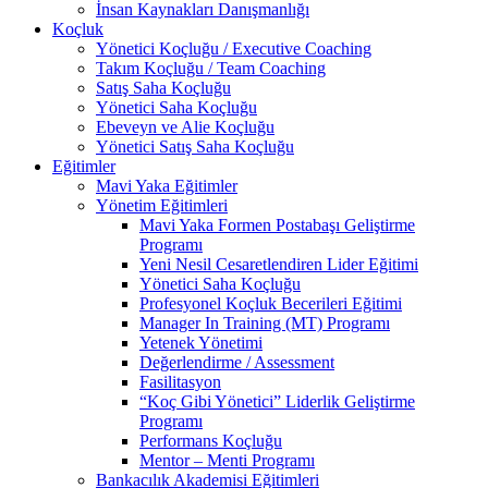
İnsan Kaynakları Danışmanlığı
Koçluk
Yönetici Koçluğu / Executive Coaching
Takım Koçluğu / Team Coaching
Satış Saha Koçluğu
Yönetici Saha Koçluğu
Ebeveyn ve Alie Koçluğu
Yönetici Satış Saha Koçluğu
Eğitimler
Mavi Yaka Eğitimler
Yönetim Eğitimleri
Mavi Yaka Formen Postabaşı Geliştirme
Programı
Yeni Nesil Cesaretlendiren Lider Eğitimi
Yönetici Saha Koçluğu
Profesyonel Koçluk Becerileri Eğitimi
Manager In Training (MT) Programı
Yetenek Yönetimi
Değerlendirme / Assessment
Fasilitasyon
“Koç Gibi Yönetici” Liderlik Geliştirme
Programı
Performans Koçluğu
Mentor – Menti Programı
Bankacılık Akademisi Eğitimleri