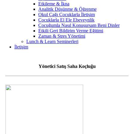
Etkileme & İkna
Analitik Düşünme & Öğrenme
Okul Çağı Çocuklarla İletişim
Çocuklarla El Ele Ebeveynlik
Çocuğumla Nasıl Konuşursam Beni Dinler
Etkili Geri Bildirim Verme Eğitimi
Zaman & Stres Yönetimi
Lunch & Learn Seminerleri
İletişim
Yönetici Satış Saha Koçluğu