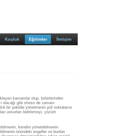
Koçluk
Eğitimler
İletişim
leyen kavramlar olup, birbirlerinden
 olacağı gibi stress de zamanı
li bir şekilde yönetmenin püf noktalarını
lan unsurları belirlemeyi, çözüm
yebilmenin, kendini yönetebilmenin
bilmenin önündeki engeller ve bunları