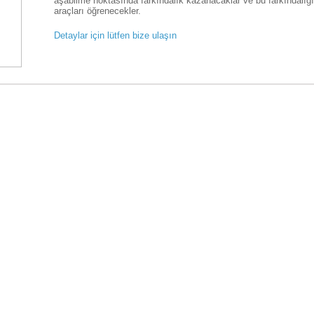
aşabilme noktasında farkındalık kazanacaklar ve bu farkındalığ
araçları öğrenecekler.
Detaylar için lütfen bize ulaşın