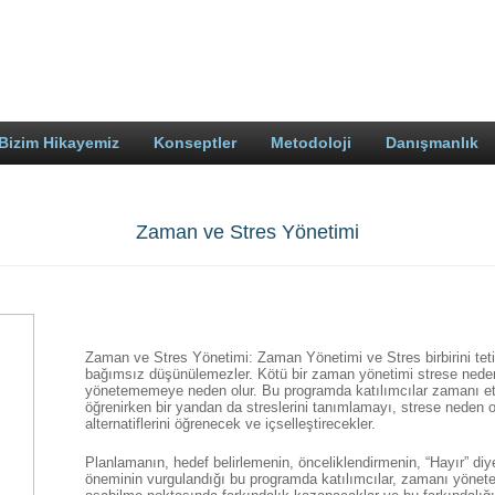
Bizim Hikayemiz
Konseptler
Metodoloji
Danışmanlık
Zaman ve Stres Yönetimi
Zaman ve Stres Yönetimi: Zaman Yönetimi ve Stres birbirini tetik
bağımsız düşünülemezler. Kötü bir zaman yönetimi strese neden
yönetememeye neden olur. Bu programda katılımcılar zamanı etki
öğrenirken bir yandan da streslerini tanımlamayı, strese neden o
alternatiflerini öğrenecek ve içselleştirecekler.
Planlamanın, hedef belirlemenin, önceliklendirmenin, “Hayır” di
öneminin vurgulandığı bu programda katılımcılar, zamanı yönete