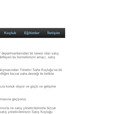
Koçluk
Eğitimler
İletişim
 departmanlarından bir tanesi olan satış
edefleyen bu hizmetimizin amacı, satış
lışmasından Yönetici Saha Koçluğu’na bir
iğini bizzat saha desteği ile birlikte
ıza konuk oluyor ve güçlü ve gelişime
şamasına geçiyoruz.
ızla ve satış yöneticilerinizle bizzat
satış yöneticilerinizin Satış Koçluğu