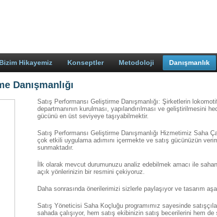
Bizim Hikayemiz
Konseptler
Metodoloji
Danışmanlık
rme Danışmanlığı
Satış Performansı Geliştirme Danışmanlığı: Şirketlerin lokomotif
departmanının kurulması, yapılandırılması ve geliştirilmesini h
gücünü en üst seviyeye taşıyabilmektir.
Satış Performansı Geliştirme Danışmanlığı Hizmetimiz Saha Ça
çok etkili uygulama adımını içermekte ve satış gücünüzün verimlil
sunmaktadır.
İlk olarak mevcut durumunuzu analiz edebilmek amacı ile sahan
açık yönlerinizin bir resmini çekiyoruz.
Daha sonrasında önerilerimizi sizlerle paylaşıyor ve tasarım a
Satış Yöneticisi Saha Koçluğu programımız sayesinde satışçıların
sahada çalışıyor, hem satış ekibinizin satış becerilerini hem de 