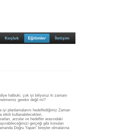
Koçluk
Eğitimler
İletişim
iye halbuki, çok iyi biliyoruz ki zamanı
netmemiz gerekir değil mi?
aha iyi planlamalarını hedeflediğimiz Zaman
etkili kullanabilecekleri,
arları, arzular ve hedefler arasındaki
yırabileceğimizi gerçeği gibi konuları
amanda Doğru Yapan” bireyler olmalarına