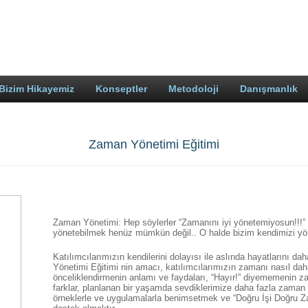
Bizim Hikayemiz
Konseptler
Metodoloji
Danışmanlık
Zaman Yönetimi Eğitimi
Zaman Yönetimi: Hep söylerler “Zamanını iyi yönetemiyosun!!!” d
yönetebilmek henüz mümkün değil.. O halde bizim kendimizi yö
Katılımcılarımızın kendilerini dolayısı ile aslında hayatlarını d
Yönetimi Eğitimi nin amacı, katılımcılarımızın zamanı nasıl daha 
önceliklendirmenin anlamı ve faydaları, “Hayır!” diyememenin zar
farklar, planlanan bir yaşamda sevdiklerimize daha fazla zaman a
örneklerle ve uygulamalarla benimsetmek ve “Doğru İşi Doğru Z