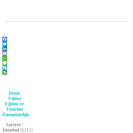
Facebook
Twitter
LinkedIn
Email
WhatsApp
Message
Skype
Deniz
Yıldızı
Eğitim ve
Yönetim
Danışmanlığı
Sarıyer /
İstanbul
0(212)