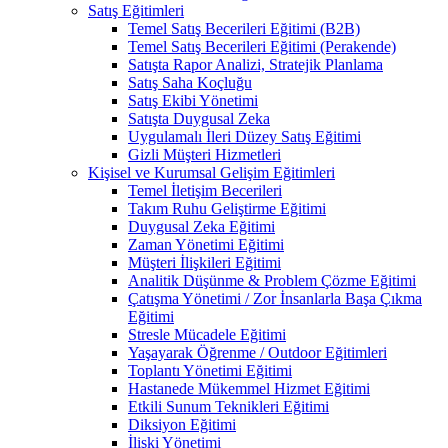
Satış Eğitimleri
Temel Satış Becerileri Eğitimi (B2B)
Temel Satış Becerileri Eğitimi (Perakende)
Satışta Rapor Analizi, Stratejik Planlama
Satış Saha Koçluğu
Satış Ekibi Yönetimi
Satışta Duygusal Zeka
Uygulamalı İleri Düzey Satış Eğitimi
Gizli Müşteri Hizmetleri
Kişisel ve Kurumsal Gelişim Eğitimleri
Temel İletişim Becerileri
Takım Ruhu Geliştirme Eğitimi
Duygusal Zeka Eğitimi
Zaman Yönetimi Eğitimi
Müşteri İlişkileri Eğitimi
Analitik Düşünme & Problem Çözme Eğitimi
Çatışma Yönetimi / Zor İnsanlarla Başa Çıkma
Eğitimi
Stresle Mücadele Eğitimi
Yaşayarak Öğrenme / Outdoor Eğitimleri
Toplantı Yönetimi Eğitimi
Hastanede Mükemmel Hizmet Eğitimi
Etkili Sunum Teknikleri Eğitimi
Diksiyon Eğitimi
İlişki Yönetimi