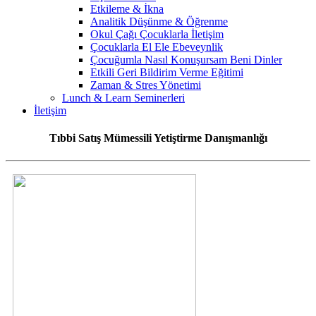
Etkileme & İkna
Analitik Düşünme & Öğrenme
Okul Çağı Çocuklarla İletişim
Çocuklarla El Ele Ebeveynlik
Çocuğumla Nasıl Konuşursam Beni Dinler
Etkili Geri Bildirim Verme Eğitimi
Zaman & Stres Yönetimi
Lunch & Learn Seminerleri
İletişim
Tıbbi Satış Mümessili Yetiştirme Danışmanlığı