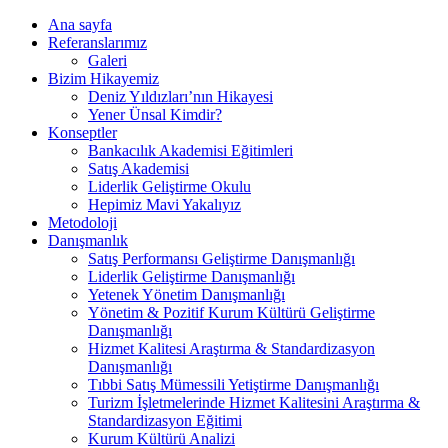
Ana sayfa
Referanslarımız
Galeri
Bizim Hikayemiz
Deniz Yıldızları’nın Hikayesi
Yener Ünsal Kimdir?
Konseptler
Bankacılık Akademisi Eğitimleri
Satış Akademisi
Liderlik Geliştirme Okulu
Hepimiz Mavi Yakalıyız
Metodoloji
Danışmanlık
Satış Performansı Geliştirme Danışmanlığı
Liderlik Geliştirme Danışmanlığı
Yetenek Yönetim Danışmanlığı
Yönetim & Pozitif Kurum Kültürü Geliştirme
Danışmanlığı
Hizmet Kalitesi Araştırma & Standardizasyon
Danışmanlığı
Tıbbi Satış Mümessili Yetiştirme Danışmanlığı
Turizm İşletmelerinde Hizmet Kalitesini Araştırma &
Standardizasyon Eğitimi
Kurum Kültürü Analizi