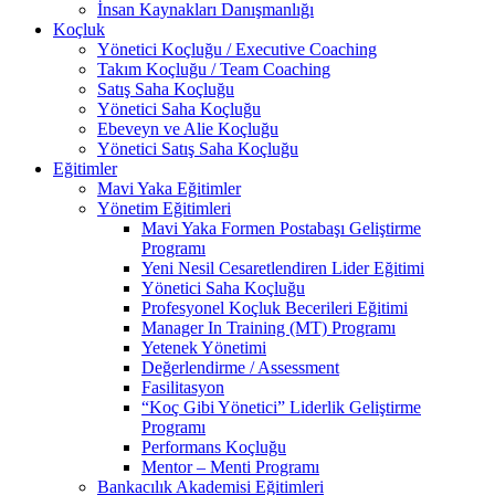
İnsan Kaynakları Danışmanlığı
Koçluk
Yönetici Koçluğu / Executive Coaching
Takım Koçluğu / Team Coaching
Satış Saha Koçluğu
Yönetici Saha Koçluğu
Ebeveyn ve Alie Koçluğu
Yönetici Satış Saha Koçluğu
Eğitimler
Mavi Yaka Eğitimler
Yönetim Eğitimleri
Mavi Yaka Formen Postabaşı Geliştirme
Programı
Yeni Nesil Cesaretlendiren Lider Eğitimi
Yönetici Saha Koçluğu
Profesyonel Koçluk Becerileri Eğitimi
Manager In Training (MT) Programı
Yetenek Yönetimi
Değerlendirme / Assessment
Fasilitasyon
“Koç Gibi Yönetici” Liderlik Geliştirme
Programı
Performans Koçluğu
Mentor – Menti Programı
Bankacılık Akademisi Eğitimleri